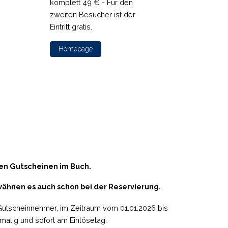
komplett 49 € - Für den
gratis
zweiten Besucher ist der
15.12.
Eintritt gratis.
Ho
Homepage
den Gutscheinen im Buch.
wähnen es auch schon bei der Reservierung.
Gutscheinnehmer, im Zeitraum vom 01.01.2026 bis
alig und sofort am Einlösetag.