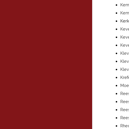
Kemp
Kemp
Kerk
Keve
Keve
Keve
Klev
Klev
Klev
Kref
Moer
Rees
Rees
Ree
Rees
Rhed