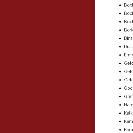
Boch
Boch
Boch
Bork
Dins
Duis
Emme
Geld
Geld
Geld
Goc
Gref
Hamm
Kalk
Kamp
Kamp