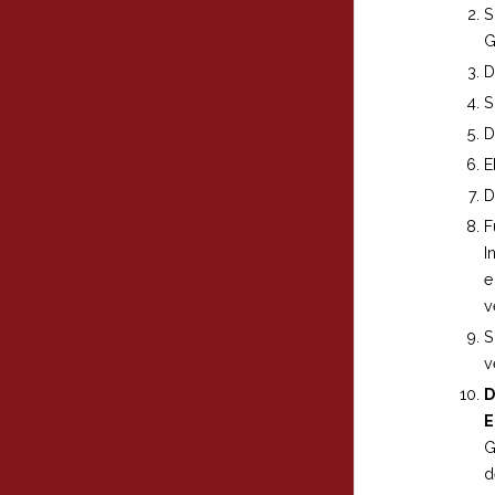
S
G
D
S
D
E
D
F
I
e
v
S
v
D
E
G
d