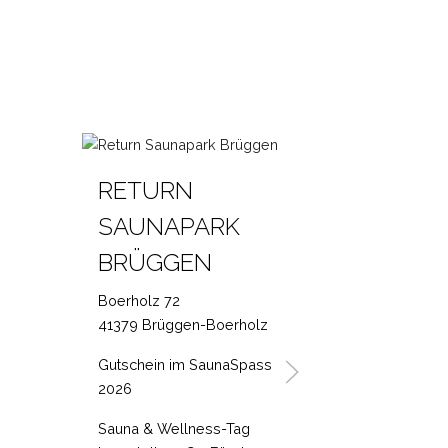
RETURN
SE
SAUNAPARK
GE
BRÜGGEN
Danzi
4760
Boerholz 72
41379 Brüggen-Boerholz
Gutsc
2026
Gutschein im SaunaSpass
2026
Von M
zweit
Sauna & Wellness-Tag
wertgl