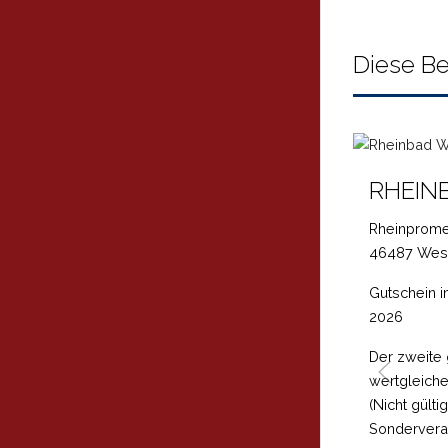
Diese Be
RHEIN
Rheinprom
46487 Wes
Gutschein 
2026
Der zweite 
wertgleiche E
(Nicht gülti
Sonderveran