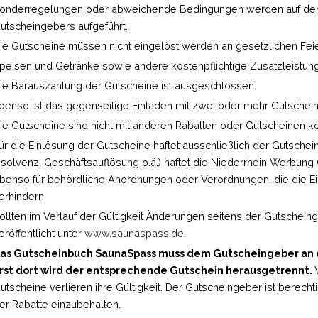
onderregelungen oder abweichende Bedingungen werden auf den 
utscheingebers aufgeführt.
ie Gutscheine müssen nicht eingelöst werden an gesetzlichen Fei
peisen und Getränke sowie andere kostenpflichtige Zusatzleistunge
ie Barauszahlung der Gutscheine ist ausgeschlossen.
benso ist das gegenseitige Einladen mit zwei oder mehr Gutsche
ie Gutscheine sind nicht mit anderen Rabatten oder Gutscheinen k
ür die Einlösung der Gutscheine haftet ausschließlich der Gutsche
nsolvenz, Geschäftsauflösung o.ä.) haftet die Niederrhein Werbung G
benso für behördliche Anordnungen oder Verordnungen, die die E
erhindern.
ollten im Verlauf der Gültigkeit Änderungen seitens der Gutsch
eröffentlicht unter
www.saunaspass.de
.
as Gutscheinbuch SaunaSpass muss dem Gutscheingeber an 
rst dort wird der entsprechende Gutschein herausgetrennt.
utscheine verlieren ihre Gültigkeit. Der Gutscheingeber ist berech
er Rabatte einzubehalten.