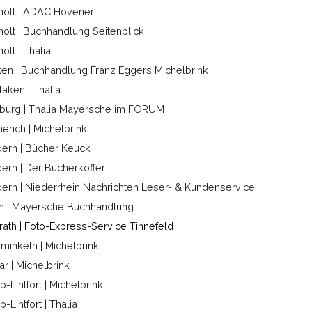
olt | ADAC Hövener
olt | Buchhandlung Seitenblick
olt | Thalia
en | Buchhandlung Franz Eggers Michelbrink
laken | Thalia
burg | Thalia Mayersche im FORUM
rich | Michelbrink
ern | Bücher Keuck
ern | Der Bücherkoffer
ern | Niederrhein Nachrichten Leser- & Kundenservice
h | Mayersche Buchhandlung
rath | Foto-Express-Service Tinnefeld
inkeln | Michelbrink
ar | Michelbrink
-Lintfort | Michelbrink
-Lintfort | Thalia