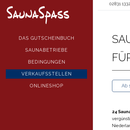
02831 133
SA
DAS GUTSCHEINBUCH
SAUNABETRIEBE
FÜ
BEDINGUNGEN
VERKAUFSSTELLEN
Ab s
ONLINESHOP
24 Sauna
vergünst
Niederla