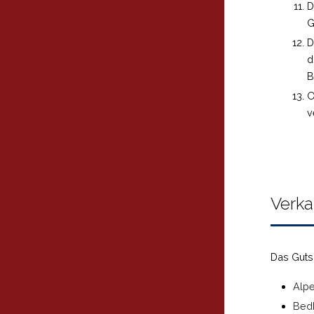
D
G
D
d
B
O
v
Verka
Das Guts
Alpe
Bed