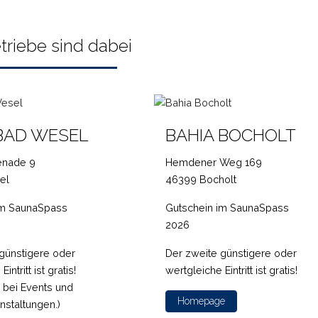
triebe sind dabei
BAD WESEL
BAHIA BOCHOLT
enade 9
Hemdener Weg 169
el
46399 Bocholt
im SaunaSpass
Gutschein im SaunaSpass
2026
günstigere oder
Der zweite günstigere oder
intritt ist gratis!
wertgleiche Eintritt ist gratis!
g bei Events und
Homepage
staltungen.)