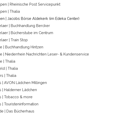
en | Rheinische Post Servicepunkt
en | Thalia
en | Jacobs Börse Aldekerk (im Edeka Center)
laer | Buchhandlung Bercker
laer | Bücherstube im Centrum
laer | Train Stop
e | Buchhandlung Hintzen
e | Niederrhein Nachrichten Leser- & Kundenservice
e | Thalia
eld | Thalia
s | Thalia
 | AVON Lädchen Millingen
 | Halderner Lädchen
s | Tobacco & more
 | Touristeninformation
e | Das Bücherhaus