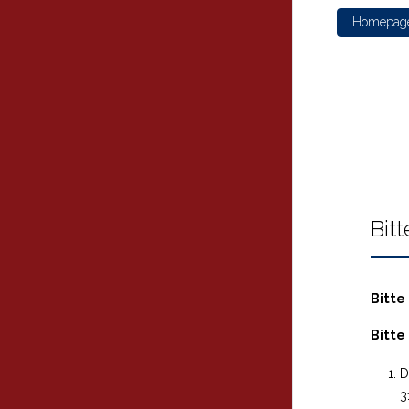
Homepag
Bit
Bitte
Bitte
D
3